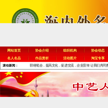
网站首页
协会介绍
组织机构
协会动态
名人名品
作品赏析
活动图片
淘宝专享
滚动新闻：
联络笔会，提高文化，促进交流，企业宣传
让我们共同携起手来，